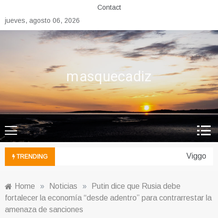
Skip
Contact
to
jueves, agosto 06, 2026
content
masquecadiz
Viggo Mor
TRENDING
Home
»
Noticias
»
Putin dice que Rusia debe
fortalecer la economía “desde adentro” para contrarrestar la
amenaza de sanciones