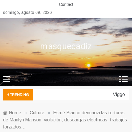
Skip
Contact
to
domingo, agosto 09, 2026
content
masquecadiz
Viggo Mor
TRENDING
Home
»
Cultura
»
Esmé Bianco denuncia las torturas
de Marilyn Manson: violación, descargas eléctricas, trabajos
forzados…